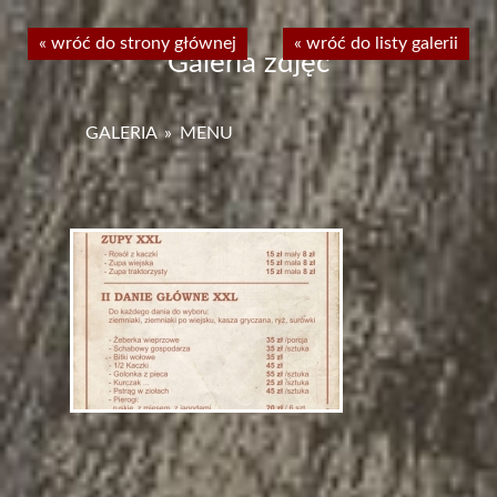
« wróć do strony głównej
« wróć do strony głównej
« wróć do listy galerii
Galeria zdjęć
GALERIA
»
MENU