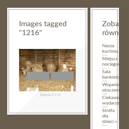
Images tagged
Zobacz
"1216"
również
Nasza
kuchnia »
Miejsca
noclegowe »
Sala
bankietowa »
Wspaniałe
otoczenie »
Zdjęcie 2 z 14
Ciekawe
wydarzenia »
Strefa
dla
dzieci »